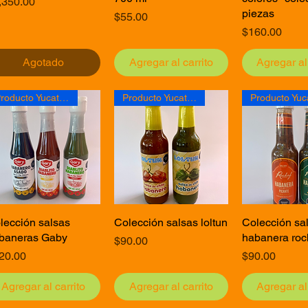
ecio
,350.00
piezas
Precio
$55.00
Precio
$160.00
Agotado
Agregar al carrito
Agregar al 
Producto Yucateco
Producto Yucateco
lección salsas
Vista rápida
Colección salsas loltun
Vista rápida
Colección sa
Vista rá
baneras Gaby
habanera roc
Precio
$90.00
ecio
Precio
20.00
$90.00
Agregar al carrito
Agregar al carrito
Agregar al 