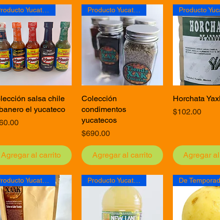
Producto Yucateco
Producto Yucateco
lección salsa chile
Vista rápida
Colección
Vista rápida
Horchata Yaxk
Vista rá
banero el yucateco
condimentos
Precio
$102.00
yucatecos
ecio
60.00
Precio
$690.00
Agregar al carrito
Agregar al carrito
Agregar al 
Producto Yucateco
Producto Yucateco
De Tempora