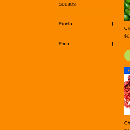
QUESOS
Precio
Ch
Pr
$6
6 MXN
1350 MXN
Peso
100 gramos
10kg
1kg
5kg
Ch