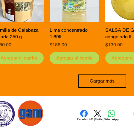
milla de Calabaza
Vista rápida
Lima concentrado
Vista rápida
SALSA DE 
Vista rá
lada 250 g
1.89lt
congelado lt
ecio
Precio
Precio
80.00
$186.00
$130.00
Agregar al carrito
Agregar al carrito
Agregar al 
Cargar más
Facebook
X (Twitter)
WhatsApp