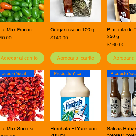
ile Max Fresco
Vista rápida
Orégano seco 100 g
Vista rápida
Pimienta de 
Vista rá
250 g
ecio
Precio
50.00
$140.00
Precio
$160.00
Agregar al carrito
Agregar al carrito
Agregar al 
Producto Yucateco
Producto Yucateco
ile Max Seco kg
Vista rápida
Horchata El Yucateco
Vista rápida
Salsas Haban
Vista rá
700 ml
colores" cole