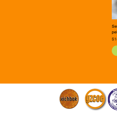
Se
pe
Pr
$1