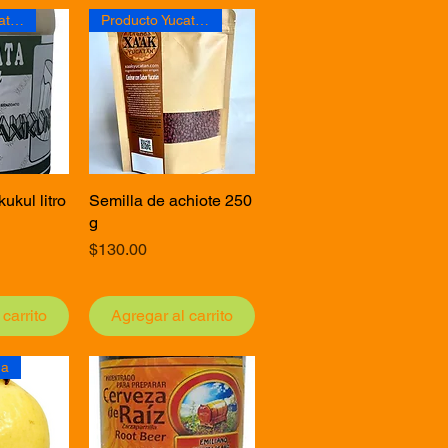
Producto Yucateco
Producto Yucateco
ukul litro
pida
Semilla de achiote 250
Vista rápida
g
Precio
$130.00
carrito
Agregar al carrito
da