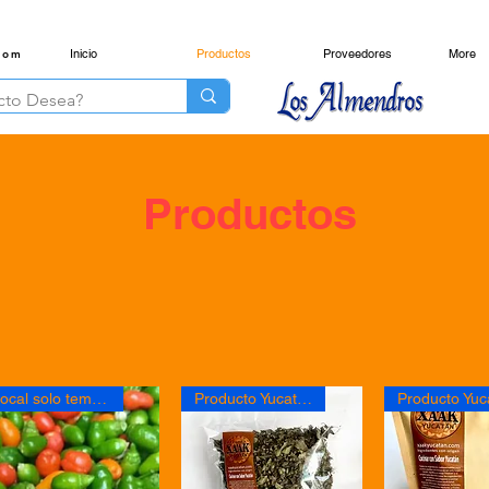
Inicio
Productos
Proveedores
More
com
Productos
Local solo temporada
Producto Yucateco