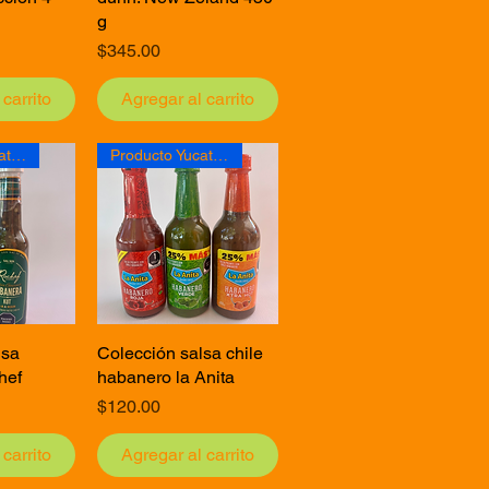
g
Precio
$345.00
carrito
Agregar al carrito
Producto Yucateco
Producto Yucateco
lsa
pida
Colección salsa chile
Vista rápida
hef
habanero la Anita
Precio
$120.00
carrito
Agregar al carrito