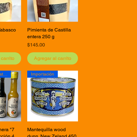
Tabasco
pida
Pimienta de Castilla
Vista rápida
entera 250 g
Precio
$145.00
carrito
Agregar al carrito
Producto Yucateco
Importación
era "7
pida
Mantequilla wood
Vista rápida
cción 4
dunn. New Zeland 450