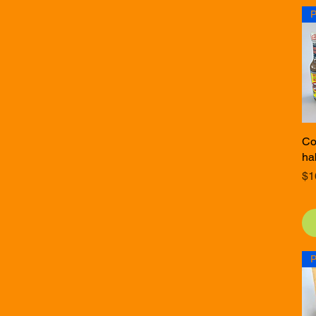
Co
ha
Pr
$1