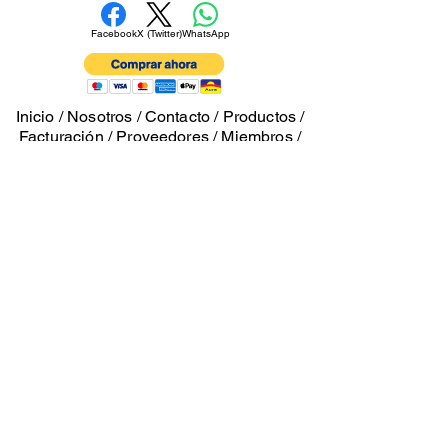
Facebook
X (Twitter)
WhatsApp
Inicio
/
Nosotros
/
Contacto
/
Productos
/
Facturación
/
Proveedores
/
Miembros
/
Términos y Políticas
/
Logística
/
Ubicaciones
/
Aviso de Privacidad
/
Gerencia
xichbok.co
m
Propiedad de González Coello Operadores SA
de CV. Marcas Registradas 2026
Tienda física: Calle 31 A entre 8 y 10
Colonia San Esteban, Mérida, Yucatán