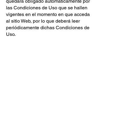
quedará obligado automáticamente por
las Condiciones de Uso que se hallen
vigentes en el momento en que acceda
al sitio Web, por lo que deberá leer
periódicamente dichas Condiciones de
Uso.
Legislación aplicable y competencia
jurisdiccional
Todas las controversias o
reclamaciones surgidas de la
interpretación o ejecución de las
presentes Condiciones de Uso se
regirán por la legislación mexicana.
Políticas adicionales sobre copras y
envíos de nuestros productos
1.-Nuestros productos están sujetos a
disponibilidad por temporada o vedas,
independientemente de su publicación
en esta página, por lo que puede no