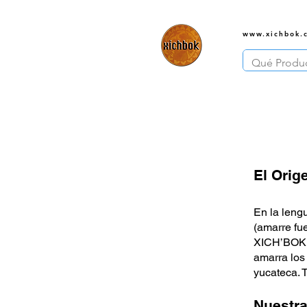
www.xichbok.
El Orig
En la leng
(amarre fue
XICH’BOK n
amarra los
yucateca. T
Nuestra