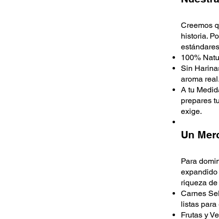
Creemos qu
historia. 
estándares
100% Natur
Sin Harina
aroma real
A tu Medid
prepares tu
exige.
Un Merc
Para domin
expandido 
riqueza de 
Carnes Sel
listas para
Frutas y Ve