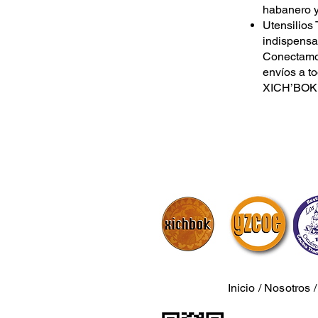
habanero y
Utensilios 
indispensa
Conectamos
envíos a t
XICH’BOK:
Inicio
/
Nosotros