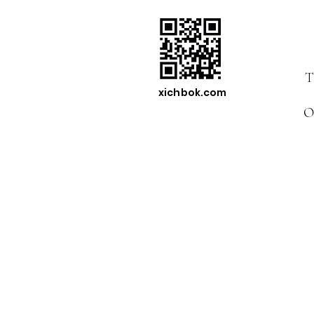
T
xichbok.com
O