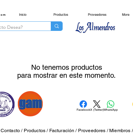
Inicio
Productos
Proveedores
More
com
No tenemos productos
para mostrar en este momento.
Facebook
X (Twitter)
WhatsApp
/
Contacto
/
Productos
/
Facturación
/
Proveedores
/
Miembros