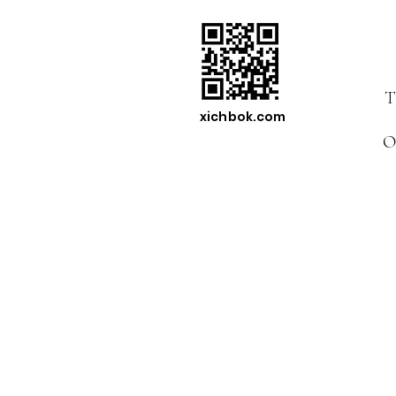
T
xichbok.com
O