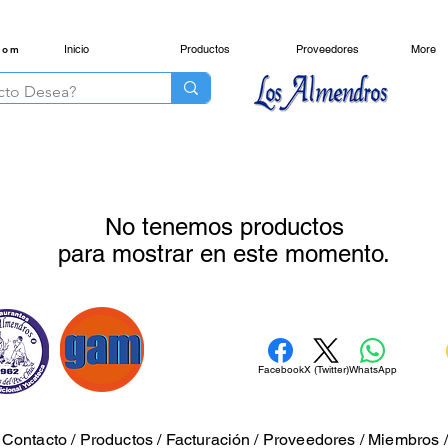
Inicio
Productos
Proveedores
More
com
No tenemos productos
para mostrar en este momento.
Facebook
X (Twitter)
WhatsApp
/
Contacto
/
Productos
/
Facturación
/
Proveedores
/
Miembros