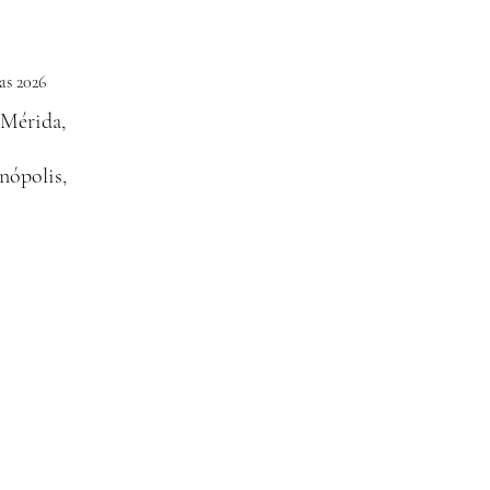
as 2026
 Mérida,
nópolis,