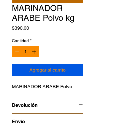
MARINADOR
ARABE Polvo kg
Precio
$390.00
Cantidad
*
Agregar al carrito
MARINADOR ARABE Polvo
Devolución
Consulta nuestras politcas en
Envío
alimentos perecederos o temporada
no hay cambios ni devoluciones
Al momento de pagar, elige cómo