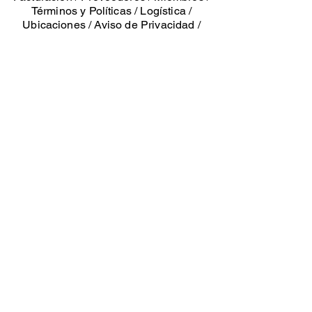
Términos y Políticas
/
Logística
/
Ubicaciones
/
Aviso de Privacidad
/
Gerencia
xichbok.co
m
Propiedad de González Coello Operadores SA
de CV. Marcas Registradas 2026
Tienda física: Calle 31 A entre 8 y 10
Colonia San Esteban, Mérida, Yucatán
Oficinas: Casa de la Palma 85 entre 13
y 15 Barrio de Chuminópolis, Mérida,
Yucatán, México. CP 97158
Whats app:
+52 999 899 4897
tel
52 9997500752
. email: