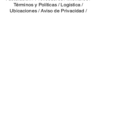
Términos y Políticas
/
Logística
/
Ubicaciones
/
Aviso de Privacidad
/
Gerencia
xichbok.co
m
Propiedad de González Coello Operadores SA
de CV. Marcas Registradas 2026
Tienda física: Calle 31 A entre 8 y 10
Colonia San Esteban, Mérida, Yucatán
Oficinas: Casa de la Palma 85 entre 13
y 15 Barrio de Chuminópolis, Mérida,
Yucatán, México. CP 97158
Whats app:
+52 999 899 4897
tel
52 9997500752
. email: