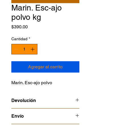
Marin. Esc-ajo
polvo kg
Precio
$390.00
Cantidad
*
Agregar al carrito
Marin. Esc-ajo polvo
Devolución
Consulta nuestras politcas en
Envío
alimentos perecederos o temporada
no hay cambios ni devoluciones
Al momento de pagar, elige cómo