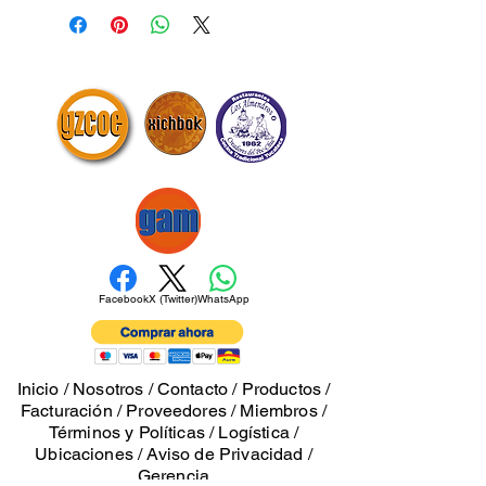
alimentos perecederos o temporada
hábiles) Estándar (5-7 días hábiles)
no hay cambios ni devoluciones
Trabajamos con Estafeta y DHL. Tras
tu pago, recibirás un correo de
confirmación y, en 1-2 días hábiles, la
guía de rastreo. Asegúrate de
ingresar bien tus datos, ya que la
mensajería usará esa información
para contactarte. ¿Dudas?
Escríbenos a:
tiendaxakyucatan@gmail.com
Facebook
X (Twitter)
WhatsApp
Inicio
/
Nosotros
/
Contacto
/
Productos
/
Facturación
/
Proveedores
/
Miembros
/
Términos y Políticas
/
Logística
/
Ubicaciones
/
Aviso de Privacidad
/
Gerencia