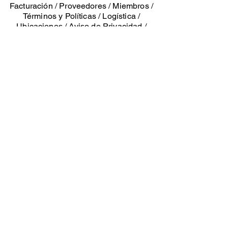
Facturación
/
Proveedores
/
Miembros
/
Términos y Políticas
/
Logística
/
Ubicaciones
/
Aviso de Privacidad
/
Gerencia
xichbok.co
m
Propiedad de González Coello Operadores SA
de CV. Marcas Registradas 2026
Tienda física: Calle 31 A entre 8 y 10
Colonia San Esteban, Mérida, Yucatán
Oficinas: Casa de la Palma 85 entre 13
y 15 Barrio de Chuminópolis, Mérida,
Yucatán, México. CP 97158
Whats app:
+52 999 899 4897
tel
52 9997500752
. email: