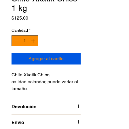
1 kg
Precio
$125.00
Cantidad
*
Agregar al carrito
Chile Xkatik Chico,
calidad estandar, puede variar el
tamaño.
Devolución
Consulta nuestras politcas en
Envío
alimentos perecederos o temporada